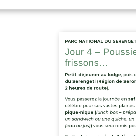
PARC NATIONAL DU SERENGET
Jour 4 – Poussie
frissons…
Petit-déjeuner au lodge
, puis
du Serengeti
(
Région de Sero
2 heures de route
).
Vous passerez la journée en
saf
célèbre pour ses vastes plaines
pique-nique
(
lunch box – prépa
un sandwich ou une quiche, un f
(eau ou jus)
)
vous sera remis pou