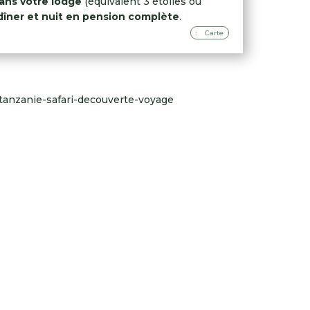
dans votre lodge
(équivalent 3 étoiles ou
dîner et nuit en pension complète
.
Carte