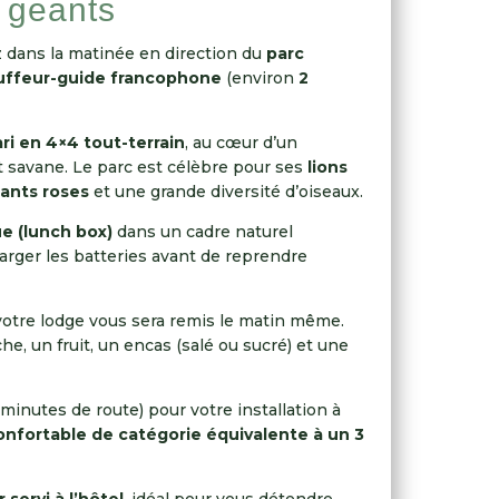
s geants
ez dans la matinée en direction du
parc
uffeur-guide francophone
(environ
2
ri en 4×4 tout-terrain
, au cœur d’un
t savane. Le parc est célèbre pour ses
lions
ants roses
et une grande diversité d’oiseaux.
e (lunch box)
dans un cadre naturel
rger les batteries avant de reprendre
otre lodge vous sera remis le matin même.
e, un fruit, un encas (salé ou sucré) et une
minutes de route) pour votre installation à
onfortable de catégorie équivalente à un 3