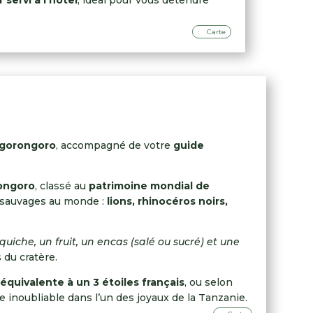
 servi à l’hôtel
, idéal pour vous détendre
Carte
Ngorongoro
, accompagné de votre
guide
ongoro
, classé au
patrimoine mondial de
ux sauvages au monde :
lions, rhinocéros noirs,
iche, un fruit, un encas (salé ou sucré) et une
du cratère.
équivalente à un 3 étoiles français
, ou selon
ée inoubliable dans l’un des joyaux de la Tanzanie.