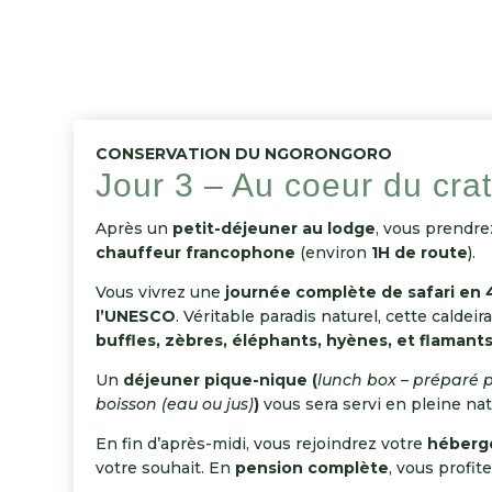
CONSERVATION DU NGORONGORO
Jour 3 – Au coeur du cra
Après un
petit-déjeuner au lodge
, vous prendre
chauffeur francophone
(environ
1H de route
).
Vous vivrez une
journée complète de safari en 
l’UNESCO
. Véritable paradis naturel, cette calde
buffles, zèbres, éléphants, hyènes, et flamant
Un
déjeuner pique-nique (
lunch box – préparé p
boisson (eau ou jus)
)
vous sera servi en pleine na
En fin d’après-midi, vous rejoindrez votre
héberg
votre souhait. En
pension complète
, vous profit