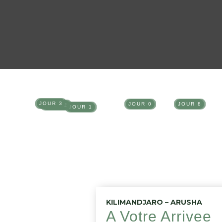
JOUR 3
JOUR 8
JOUR 0
JOUR 2
JOUR 1
KILIMANDJARO – ARUSHA
A Votre Arrivee