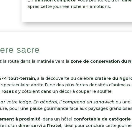
En
pension complète
, vous profiterez d’un
dîner
après cette journée riche en émotions.
tere sacre
z la route dans la matinée vers la
zone de conservation du 
4×4 tout-terrain
, à la découverte du célèbre
cratère du Ngor
ira spectaculaire abrite l’une des plus fortes densités d’anima
s roses
s’y côtoient dans un décor à couper le souffle.
ar votre lodge. En général, il comprend un sandwich ou une qu
ture, pour une pause gourmande face aux paysages grandioses 
ement à proximité
, dans un hôtel
confortable de catégorie 
erez d’un
dîner servi à l’hôtel
, idéal pour conclure cette journ