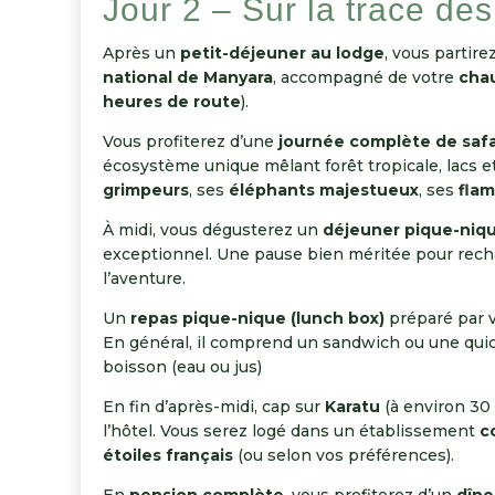
Jour 2 – Sur la trace de
Après un
petit-déjeuner au lodge
, vous partir
national de Manyara
, accompagné de votre
cha
heures de route
).
Vous profiterez d’une
journée complète de safa
écosystème unique mêlant forêt tropicale, lacs e
grimpeurs
, ses
éléphants majestueux
, ses
flam
À midi, vous dégusterez un
déjeuner pique-niqu
exceptionnel. Une pause bien méritée pour recha
l’aventure.
Un
repas pique-nique (lunch box)
préparé par v
En général, il comprend un sandwich ou une quich
boisson (eau ou jus)
En fin d’après-midi, cap sur
Karatu
(à environ 30 
l’hôtel. Vous serez logé dans un établissement
c
étoiles français
(ou selon vos préférences).