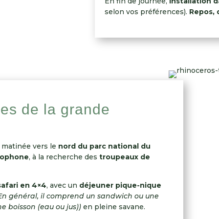
En fin de journée,
installation 
selon vos préférences).
Repos, 
ces de la grande
a matinée vers le
nord du parc national du
cophone
, à la recherche des
troupeaux de
afari en 4×4
, avec un
déjeuner pique-nique
 En général, il comprend un sandwich ou une
une boisson (eau ou jus))
en pleine savane.