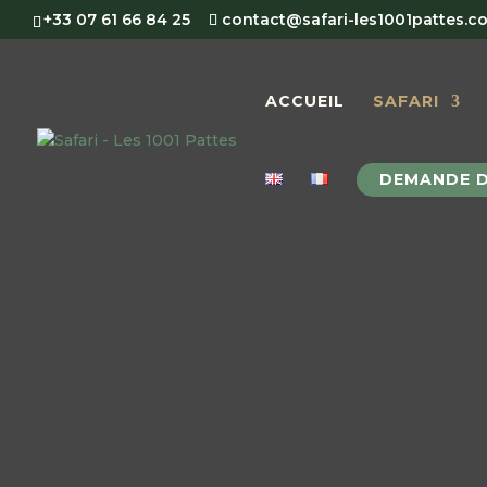
+33 07 61 66 84 25
contact@safari-les1001pattes.c
ACCUEIL
SAFARI
DEMANDE D