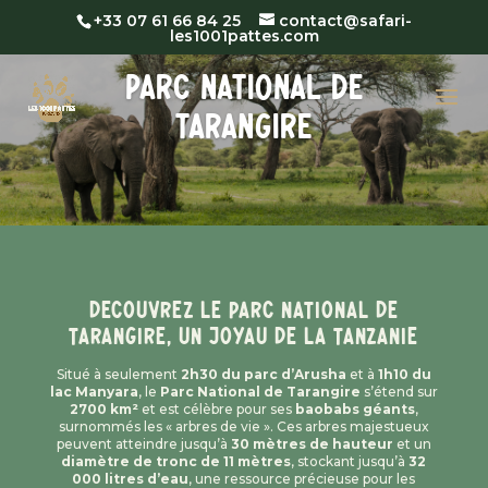
+33 07 61 66 84 25
contact@safari-
les1001pattes.com
PARC NATIONAL DE
TARANGIRE
Decouvrez le Parc National de
Tarangire, un joyau de la Tanzanie
Situé à seulement
2h30 du parc d’Arusha
et à
1h10 du
lac Manyara
, le
Parc National de Tarangire
s’étend sur
2700 km²
et est célèbre pour ses
baobabs géants
,
surnommés les « arbres de vie ». Ces arbres majestueux
peuvent atteindre jusqu’à
30 mètres de hauteur
et un
diamètre de tronc de 11 mètres
, stockant jusqu’à
32
000 litres d’eau
, une ressource précieuse pour les